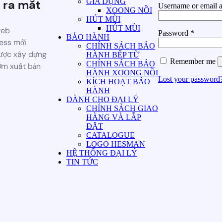
GIA DỤNG
 ra mắt
Username or email 
XOONG NỒI
HÚT MÙI
HÚT MÙI
web
Password
*
BẢO HÀNH
ess mới
CHÍNH SÁCH BẢO
ược xây dựng
HÀNH BẾP TỪ
Remember me
CHÍNH SÁCH BẢO
ớm xuất bản
HÀNH XOONG NỒI
Lost your password
KÍCH HOẠT BẢO
HÀNH
DÀNH CHO ĐẠI LÝ
CHÍNH SÁCH GIAO
HÀNG VÀ LẮP
ĐẶT
CATALOGUE
LOGO HESMAN
HỆ THỐNG ĐẠI LÝ
TIN TỨC