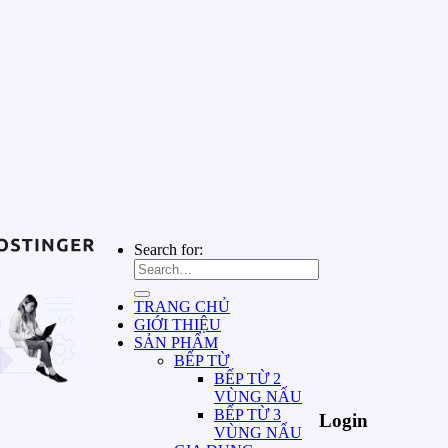
Search for:
TRANG CHỦ
GIỚI THIỆU
SẢN PHẨM
BẾP TỪ
BẾP TỪ 2
VÙNG NẤU
BẾP TỪ 3
Login
VÙNG NẤU