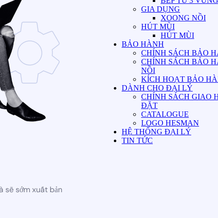
BẾP TỪ 3 VÙN
GIA DỤNG
XOONG NỒI
HÚT MÙI
HÚT MÙI
BẢO HÀNH
CHÍNH SÁCH BẢO H
CHÍNH SÁCH BẢO 
NỒI
KÍCH HOẠT BẢO H
DÀNH CHO ĐẠI LÝ
CHÍNH SÁCH GIAO 
ĐẶT
CATALOGUE
LOGO HESMAN
HỆ THỐNG ĐẠI LÝ
TIN TỨC
à sẽ sớm xuất bản