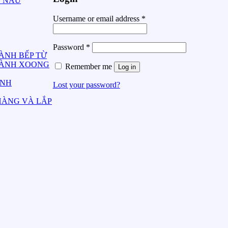
G NẤU
Username or email address
*
Password
*
ÀNH BẾP TỪ
HÀNH XOONG
Remember me
Log in
ÀNH
Lost your password?
HÀNG VÀ LẮP