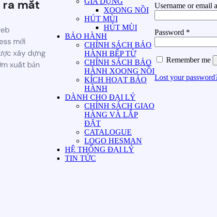
GIA DỤNG
 ra mắt
Username or email 
XOONG NỒI
HÚT MÙI
HÚT MÙI
web
Password
*
BẢO HÀNH
ess mới
CHÍNH SÁCH BẢO
ược xây dựng
HÀNH BẾP TỪ
Remember me
CHÍNH SÁCH BẢO
ớm xuất bản
HÀNH XOONG NỒI
Lost your password
KÍCH HOẠT BẢO
HÀNH
DÀNH CHO ĐẠI LÝ
CHÍNH SÁCH GIAO
HÀNG VÀ LẮP
ĐẶT
CATALOGUE
LOGO HESMAN
HỆ THỐNG ĐẠI LÝ
TIN TỨC