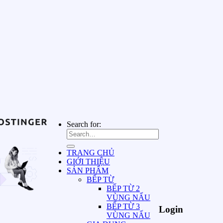
Search for:
TRANG CHỦ
GIỚI THIỆU
SẢN PHẨM
BẾP TỪ
BẾP TỪ 2
VÙNG NẤU
BẾP TỪ 3
Login
VÙNG NẤU