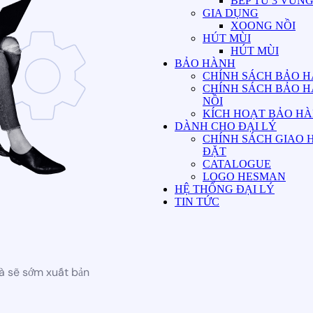
BẾP TỪ 3 VÙN
GIA DỤNG
XOONG NỒI
HÚT MÙI
HÚT MÙI
BẢO HÀNH
CHÍNH SÁCH BẢO H
CHÍNH SÁCH BẢO 
NỒI
KÍCH HOẠT BẢO H
DÀNH CHO ĐẠI LÝ
CHÍNH SÁCH GIAO 
ĐẶT
CATALOGUE
LOGO HESMAN
HỆ THỐNG ĐẠI LÝ
TIN TỨC
à sẽ sớm xuất bản